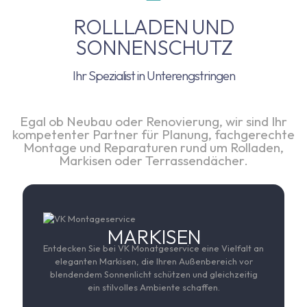
ROLLLADEN UND
SONNENSCHUTZ
Ihr Spezialist in Unterengstringen
Egal ob Neubau oder Renovierung, wir sind Ihr
kompetenter Partner für Planung, fachgerechte
Montage und Reparaturen rund um Rolladen,
Markisen oder Terrassendächer.
MARKISEN
Entdecken Sie bei VK Monatgeservice eine Vielfalt an
eleganten Markisen, die Ihren Außenbereich vor
blendendem Sonnenlicht schützen und gleichzeitig
ein stilvolles Ambiente schaffen.