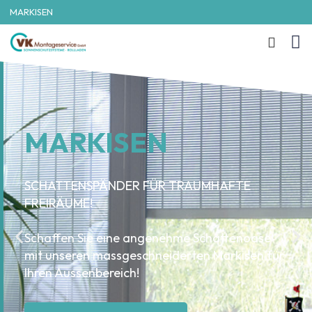
MARKISEN
MARKISEN
SCHATTENSPÄNDER FÜR TRAUMHAFTE
FREIRÄUME!​
Schaffen Sie eine angenehme Schattenoase
mit unseren massgeschneiderten Markisen für
Ihren Aussenbereich!​